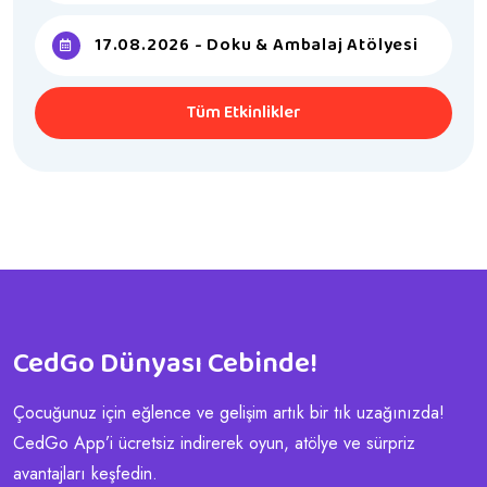
17.08.2026 - Doku & Ambalaj Atölyesi
Tüm Etkinlikler
CedGo Dünyası Cebinde!
Çocuğunuz için eğlence ve gelişim artık bir tık uzağınızda!
CedGo App’i ücretsiz indirerek oyun, atölye ve sürpriz
avantajları keşfedin.