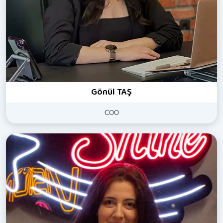
Gönül TAŞ
COO