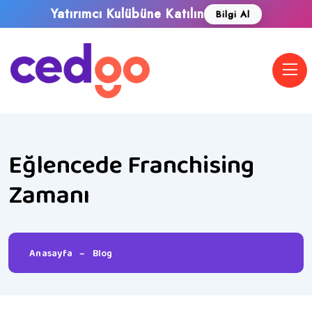
Yatırımcı Kulübüne Katılın
Bilgi Al
Eğlencede Franchising
Zamanı
Anasayfa
–
Blog