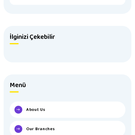
İlginizi Çekebilir
Menü
About Us
Our Branches