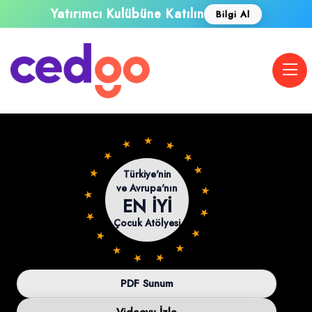
Yatırımcı Kulübüne Katılın
Bilgi Al
★ ★ ★ ★ ★ ★ ★ ★ ★ ★ ★ ★ ★ ★ ★ ★ ★ ★ ★ ★
Türkiye'nin
ve Avrupa'nın
EN İYİ
Çocuk Atölyesi
PDF Sunum
Videoyu İzle