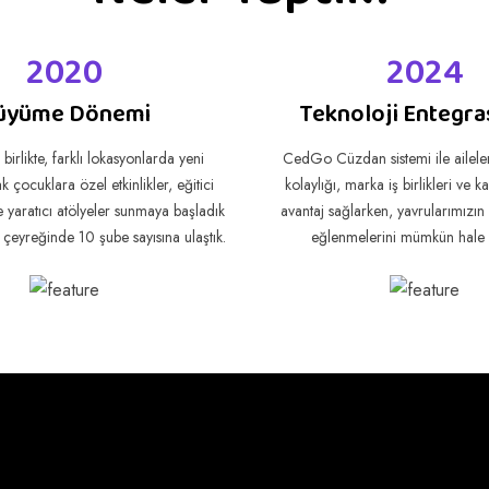
2020
2024
üyüme Dönemi
Teknoloji Entegr
 birlikte, farklı lokasyonlarda yeni
CedGo Cüzdan sistemi ile ailele
 çocuklara özel etkinlikler, eğitici
kolaylığı, marka iş birlikleri ve 
e yaratıcı atölyeler sunmaya başladık
avantaj sağlarken, yavrularımızın 
 çeyreğinde 10 şube sayısına ulaştık.
eğlenmelerini mümkün hale g