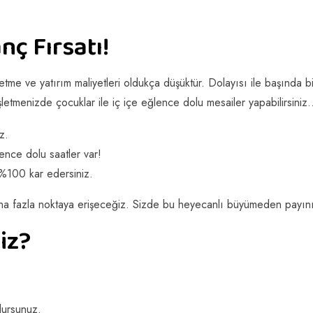
nç Fırsatı!
işletme ve yatırım maliyetleri oldukça düşüktür. Dolayısı ile başınd
şletmenizde çocuklar ile iç içe eğlence dolu mesailer yapabilirsiniz.
z.
ence dolu saatler var!
 %100 kar edersiniz.
ha fazla noktaya erişeceğiz. Sizde bu heyecanlı büyümeden payınız
iz?
lursunuz.