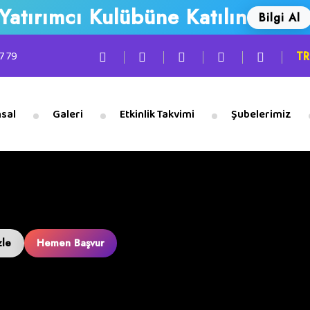
Yatırımcı Kulübüne Katılın
Bilgi Al
7 79
TR
sal
Galeri
Etkinlik Takvimi
Şubelerimiz
zle
Hemen Başvur