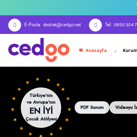
E-Posta:
destek@cedgo.net
Tel:
0850 304 7
Anasayfa
Kurum
 ★ ★ ★ ★ ★ ★ ★ ★ ★ ★ ★ ★ ★ ★ ★ ★ ★ ★ ★
Türkiye'nin
ve Avrupa'nın
PDF Sunum
Videoyu İ
EN İYİ
Çocuk Atölyesi