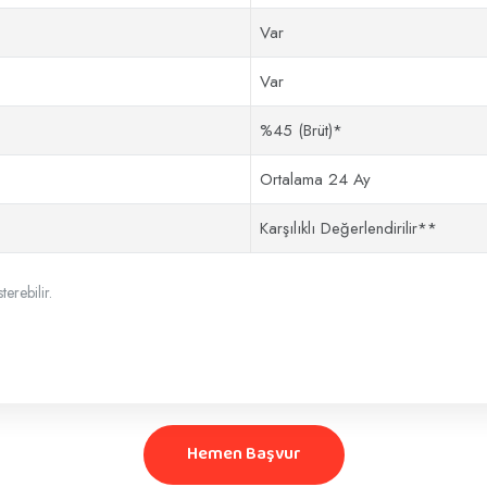
Var
Var
%45 (Brüt)*
Ortalama 24 Ay
Karşılıklı Değerlendirilir**
erebilir.
Hemen Başvur