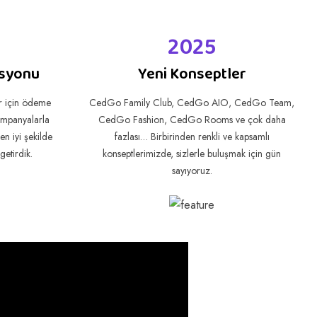
2025
asyonu
Yeni Konseptler
r için ödeme
CedGo Family Club, CedGo AIO, CedGo Team,
kampanyalarla
CedGo Fashion, CedGo Rooms ve çok daha
en iyi şekilde
fazlası… Birbirinden renkli ve kapsamlı
etirdik.
konseptlerimizde, sizlerle buluşmak için gün
sayıyoruz.